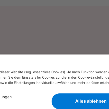
tigen oder uns Feedback geben möchten, nehmen Sie gern 
|  
Disclaimer
|  
Datenschutz
|  
Hannover Re
|  
English version